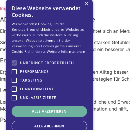
×
Diese Webseite verwendet
Impressum
Cookies.
ADHS-spezifische Psychotherapie
Wir verwenden Cookies, um die
Benutzerfreundlichkeit unserer Website zu
Eine ADHS-spezifische Psychotherapie richtet sich an Men
verbessern. Durch die weitere Nutzung
unserer Webseite stimmen Sie der
Sie hilft beim Umgang mit Überforderung, starken Gefühlen
Verwendung von Cookies gemäß unserer
mehr innere Stabilität, Selbstakzeptanz und ein bessere
Cookie-Richtlinie zu.
Weitere Informationen
Ergotherapie
UNBEDINGT ERFORDERLICH
PERFORMANCE
Ergotherapie hilft Menschen mit ADHS, ihren Alltag besser 
Impulskontrolle und entwickelt konkrete Strategien für Schul
TARGETING
FUNKTIONALITÄT
Lerncoaching
UNKLASSIFIZIERTE
Lerncoaching richtet sich an Kinder, Jugendliche und Erwac
Motivation, Zeitmanagement und Prokrastination und hilft,
ALLE AKZEPTIEREN
Psychomotorik
ALLE ABLEHNEN