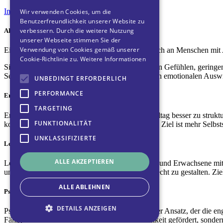
Impressum
Wir verwenden Cookies, um die
Benutzerfreundlichkeit unserer Website zu
verbessern. Durch die weitere Nutzung
ADHS-spezifische Psychotherapie
unserer Webseite stimmen Sie der
Verwendung von Cookies gemäß unserer
Eine ADHS-spezifische Psychotherapie richtet sich an Menschen mit
Cookie-Richtlinie zu.
Weitere Informationen
Sie hilft beim Umgang mit Überforderung, starken Gefühlen, geringem 
Selbstakzeptanz und ein besserer Umgang mit den emotionalen Au
UNBEDINGT ERFORDERLICH
PERFORMANCE
Ergotherapie
TARGETING
Ergotherapie hilft Menschen mit ADHS, ihren Alltag besser zu struktu
FUNKTIONALITÄT
konkrete Strategien für Schule, Arbeit und Alltag. Ziel ist mehr Selbs
UNKLASSIFIZIERTE
Lerncoaching
ALLE AKZEPTIEREN
Lerncoaching richtet sich an Kinder, Jugendliche und Erwachsene mit 
und Prokrastination und hilft, Lernen ADHS-gerecht zu gestalten. Zie
ALLE ABLEHNEN
Psychomotorik
DETAILS ANZEIGEN
Psychomotorik ist ein pädagogisch-therapeutischer Ansatz, der die
Fähigkeiten wie Koordination und Geschicklichkeit gefördert, sonde