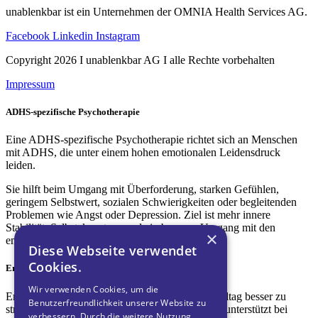
unablenkbar ist ein Unternehmen der OMNIA Health Services AG.
Facebook
Linkedin
Instagram
Copyright 2026 I unablenkbar AG I alle Rechte vorbehalten
Impressum
ADHS-spezifische Psychotherapie
Eine ADHS-spezifische Psychotherapie richtet sich an Menschen
mit ADHS, die unter einem hohen emotionalen Leidensdruck
leiden.
Sie hilft beim Umgang mit Überforderung, starken Gefühlen,
geringem Selbstwert, sozialen Schwierigkeiten oder begleitenden
Problemen wie Angst oder Depression. Ziel ist mehr innere
Stabilität, Selbstakzeptanz und ein besserer Umgang mit den
×
emotionalen Auswirkungen von ADHS.
Diese Webseite verwendet
Cookies.
Ergotherapie
Wir verwenden Cookies, um die
Ergotherapie hilft Menschen mit ADHS, ihren Alltag besser zu
Benutzerfreundlichkeit unserer Website zu
strukturieren und handlungsfähig zu bleiben. Sie unterstützt bei
verbessern. Durch die weitere Nutzung