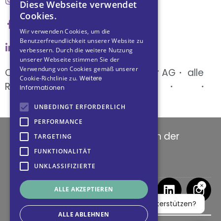
Diese Webseite verwendet
Cookies.
Wir verwenden Cookies, um die
Benutzerfreundlichkeit unserer Website zu
verbessern. Durch die weitere Nutzung
unserer Webseite stimmen Sie der
Verwendung von Cookies gemäß unserer
Copyright © 2024 ・ unablenkbar AG・ alle
Cookie-Richtlinie zu.
Weitere
Rechte vorbehalten・
Datenschutz
・
AGB
・
Informationen
Impressum
UNBEDINGT ERFORDERLICH
PERFORMANCE
unablenkbar ist ein Unternehmen der
TARGETING
OMNIA Health Services AG.
FUNKTIONALITÄT
UNKLASSIFIZIERTE
ALLE AKZEPTIEREN
ALLE ABLEHNEN